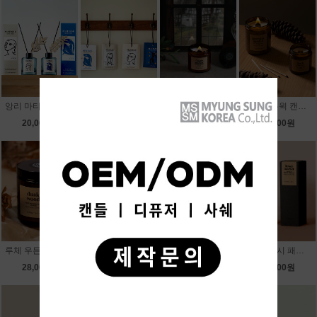
앙리 마티스 디퓨저
앙리 마티스 퍼퓸드 사쉐 4종
루체 우든윅 캔들 100g
루체 우든윅 캔들 200g
20,000원
5,900원
12,000원
20,000원
루체 우든윅 캔들 380g
루체 캔들워머+소이 캔들 라지자+할로겐전구 2개 세트
카 퍼퓸 홀더형 디퓨져
스타일리시 패브릭 퍼퓸 100ml
28,000원
34,900원
15,000원
15,000원