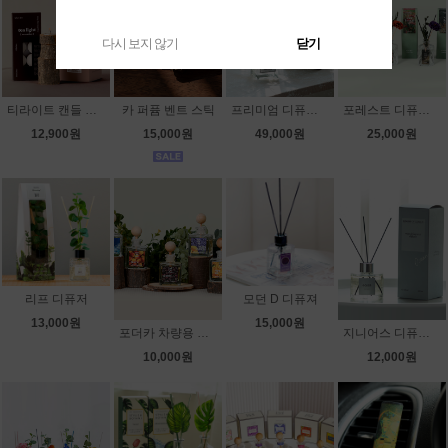
다시 보지 않기
닫기
티라이트 캔들 스페셜 기프트 세트
카 퍼퓸 벤트 스틱
프리미엄 디퓨져 500ml
포레스트 디퓨저 200ml
12,900원
15,000원
49,000원
25,000원
리프 디퓨저
모던 D 디퓨져
13,000원
15,000원
포더카 차량용 디퓨저 40ml
지니어스 디퓨저 120ml
10,000원
12,000원