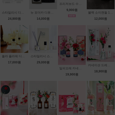
프리저브드 수국 차량용 디퓨저 15ml
9,900원
스타일리시 디퓨저 듀오 세트
뉴 포더카 디퓨저 80ml
블랙 소이캔들 170g
24,900원
14,000원
12,000원
쏠라 플라워 디퓨져
스타일리시 스페셜 기프트 세트
17,000원
29,000원
카네이션 드레스 디퓨저 120ml
일피오레 카네이션 디퓨져 160ml
18,900원
19,900원