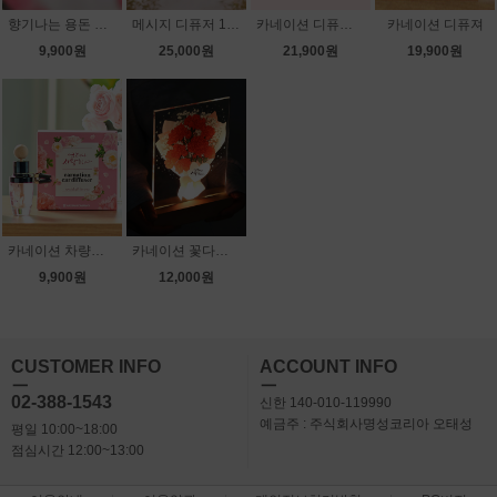
향기나는 용돈 봉투 카네이션 브로치 세트 (퍼퓸드 사쉐 20g+용돈봉투+핸드메이드 카네이션 브로치)
메시지 디퓨저 160ml
카네이션 디퓨저 스페셜 기프트 세트
카네이션 디퓨져
9,900원
25,000원
21,900원
19,900원
카네이션 차량용 디퓨저 15ml
카네이션 꽃다발 LED 아크릴 무드등
9,900원
12,000원
CUSTOMER INFO
ACCOUNT INFO
ㅡ
ㅡ
02-388-1543
신한 140-010-119990
예금주 : 주식회사명성코리아 오태성
평일 10:00~18:00
점심시간 12:00~13:00