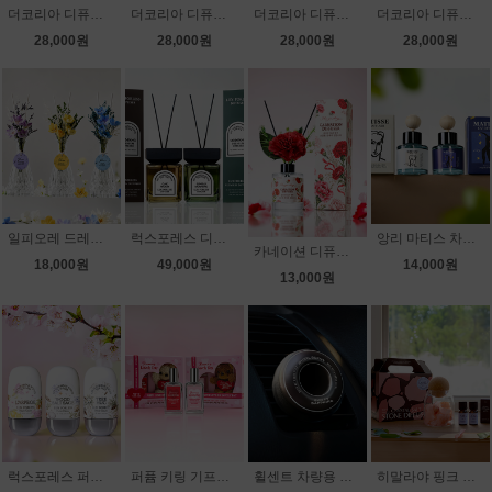
더코리아 디퓨저 월하정인 150ml
더코리아 디퓨저 단청 150ml
더코리아 디퓨저 호작도 150ml
더코리아 디퓨저 일월오봉도 150ml
28,000원
28,000원
28,000원
28,000원
일피오레 드레스 디퓨저 120ml
럭스포레스 디퓨저 500ml
앙리 마티스 차량용 방향제
카네이션 디퓨저 120ml
18,000원
49,000원
14,000원
13,000원
럭스포레스 퍼퓸 핸드크림 50ml
퍼퓸 키링 기프트 세트
휠센트 차량용 방향제
히말라야 핑크 솔트 스톤 디퓨저