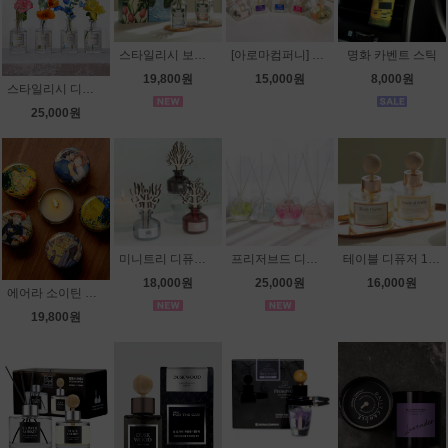
스타일리시 보타니 디퓨저
[아로마컴퍼니] 스타일리시 카 디퓨저 50ml
명화 카벤트 스틱
19,800원
15,000원
8,000원
스타일리시 디퓨져
25,000원
미니트리 디퓨저 70ml
프리저브드 디퓨저
테이블 디퓨저 100ml
18,000원
25,000원
16,000원
에어라 소이틴 캔들
19,800원