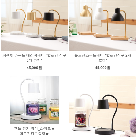
피렌체 라운드 대리석워머 *할로겐 전구
플로렌스우드워머 *할로겐전구 2개
2개 증정*
포함*
45,000원
45,000원
캔들 전기 워머_화이트★
할로겐전구증정★