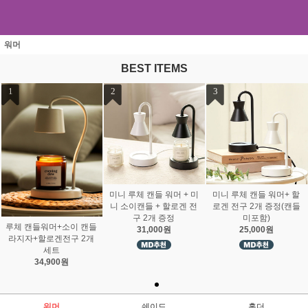
워머
BEST ITEMS
1
2
3
미니 루체 캔들 워머 + 미
미니 루체 캔들 워머+ 할
니 소이캔들 + 할로겐 전
로겐 전구 2개 증정(캔들
구 2개 증정
미포함)
루체 캔들워머+소이 캔들
31,000원
25,000원
라지자+할로겐전구 2개
세트
34,900원
워머
쉐이드
홀더