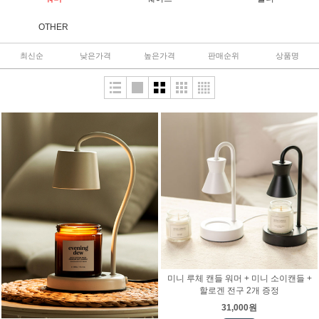
OTHER
최신순
낮은가격
높은가격
판매순위
상품명
미니 루체 캔들 워머 + 미니 소이캔들 +
할로겐 전구 2개 증정
31,000원