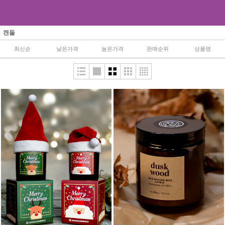
캔들
최신순
낮은가격
높은가격
판매순위
상품명